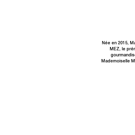
Née en 2015, Ma
MEZ, le prén
gourmandise 
Mademoiselle M,