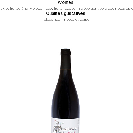
Arômes :
aux et fruités (iris, violette, rose, fruits rouges), ils évoluent vers des notes épi
Qualités gustatives :
élégance, finesse et corps