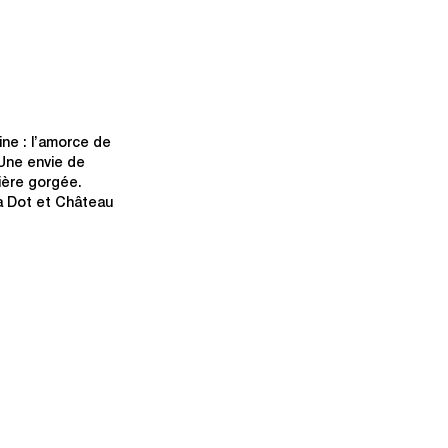
ne : l’amorce de
 Une envie de
mière gorgée.
a Dot et Château